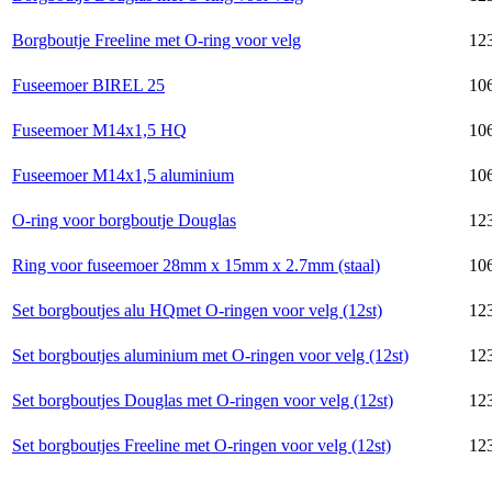
Borgboutje Freeline met O-ring voor velg
123
Fuseemoer BIREL 25
10
Fuseemoer M14x1,5 HQ
10
Fuseemoer M14x1,5 aluminium
10
O-ring voor borgboutje Douglas
123
Ring voor fuseemoer 28mm x 15mm x 2.7mm (staal)
106
Set borgboutjes alu HQmet O-ringen voor velg (12st)
123
Set borgboutjes aluminium met O-ringen voor velg (12st)
123
Set borgboutjes Douglas met O-ringen voor velg (12st)
123
Set borgboutjes Freeline met O-ringen voor velg (12st)
123