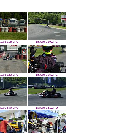
SC06218.JPG
DSC06219.JPG
SC06223.JPG
DSC06225.JPG
SC06230.JPG
DSC06231.JPG