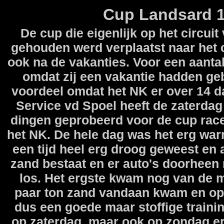
Cup Landsard 1
De cup die eigenlijk op het circu
gehouden werd verplaatst naar het 
ook na de vakanties. Voor een aant
omdat zij een vakantie hadden ge
voordeel omdat het NK er over 14 
Service vd Spoel heeft de zaterdag
dingen geprobeerd voor de cup rac
het NK. De hele dag was het erg warm 
een tijd heel erg droog geweest en a
zand bestaat en er auto's doorheen r
los. Het ergste kwam nog van de 
paar ton zand vandaan kwam en op
dus een goede maar stoffige trainin
op zaterdag, maar ook op zondag er