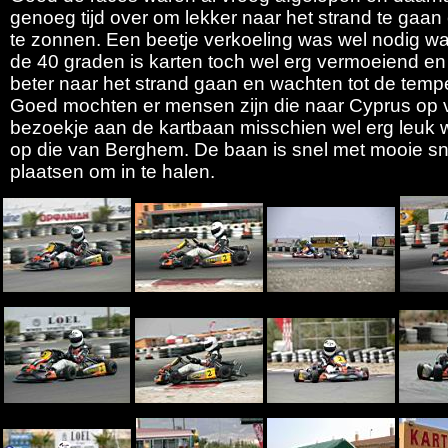
genoeg tijd over om lekker naar het strand te gaa
te zonnen. Een beetje verkoeling was wel nodig w
de 40 graden is karten toch wel erg vermoeiend en
beter naar het strand gaan en wachten tot de tempe
Goed mochten er mensen zijn die naar Cyprus op 
bezoekje aan de kartbaan misschien wel erg leuk w
op die van Berghem. De baan is snel met mooie sn
plaatsen om in te halen.
CART 2-5-04 065.jpg
CART 2-5-04 069.jpg
CART 2-5-04 1447.jpg
CART 2-
CART 2-5-04 412.jpg
CART 2-5-04 424.jpg
CART 2-5-04 1537.jpg
CART 2