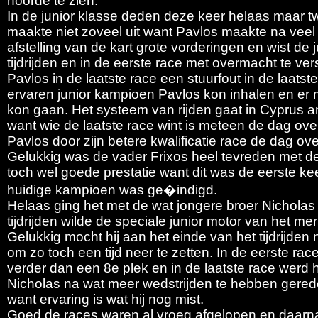
hoorde te zien.
In de junior klasse deden deze keer helaas maar t
maakte niet zoveel uit want Pavlos maakte na veel
afstelling van de kart grote vorderingen en wist de
tijdrijden en in de eerste race met overmacht te v
Pavlos in de laatste race een stuurfout in de laats
ervaren junior kampioen Pavlos kon inhalen en er
kon gaan. Het systeem van rijden gaat in Cyprus 
want wie de laatste race wint is meteen de dag ov
Pavlos door zijn betere kwalificatie race de dag o
Gelukkig was de vader Frixos heel tevreden met d
toch wel goede prestatie want dit was de eerste kee
huidige kampioen was ge�indigd.
Helaas ging het met de wat jongere broer Nicholas
tijdrijden wilde de speciale junior motor van het me
Gelukkig mocht hij aan het einde van het tijdrijden
om zo toch een tijd neer te zetten. In de eerste ra
verder dan een 8e plek en in de laatste race werd h
Nicholas na wat meer wedstrijden te hebben gerede
want ervaring is wat hij nog mist.
Goed de races waren al vroeg afgelopen en daarn