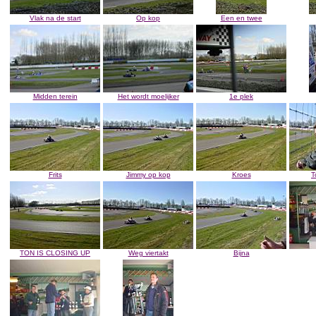
Vlak na de start
Op kop
Een en twee
Midden terein
Het wordt moelijker
1e plek
Frits
Jimmy op kop
Kroes
T
TON IS CLOSING UP
Weg viertakt
Bijna