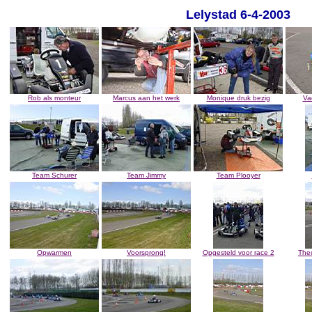
Lelystad 6-4-2003
Rob als monteur
Marcus aan het werk
Monique druk bezig
Va
Team Schurer
Team Jimmy
Team Plooyer
Opwarmen
Voorsprong!
Opgesteld voor race 2
The