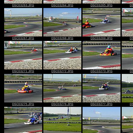
DSC03263.JPG
DSC03264.JPG
DSC03265.JPG
D
DSC03267.JPG
DSC03268.JPG
DSC03269.JPG
D
DSC03271.JPG
DSC03272.JPG
DSC03273.JPG
D
DSC03275.JPG
DSC03276.JPG
DSC03277.JPG
D