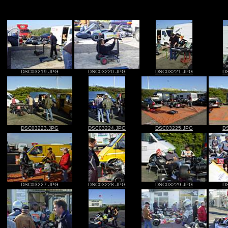
NK Amsterdam 2003
DSC03219.JPG
DSC03220.JPG
DSC03221.JPG
D
DSC03223.JPG
DSC03224.JPG
DSC03225.JPG
D
DSC03227.JPG
DSC03228.JPG
DSC03229.JPG
D