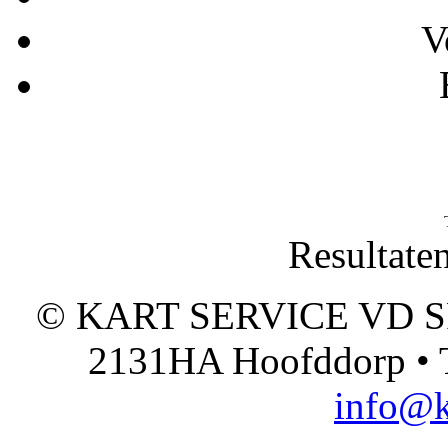
V
Resultate
© KART SERVICE VD SPO
2131HA Hoofddorp • T
info@k