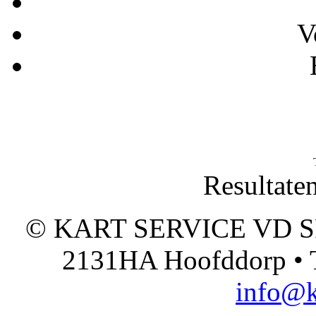
V
Resultate
© KART SERVICE VD SPO
2131HA Hoofddorp • T
info@k