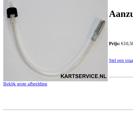
Aanzu
Prijs:
€10,5
Stel een vraa
Bekijk grote afbeelding