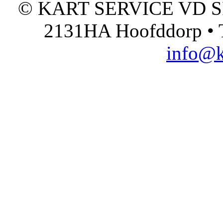
© KART SERVICE VD SPO
2131HA Hoofddorp • T
info@k