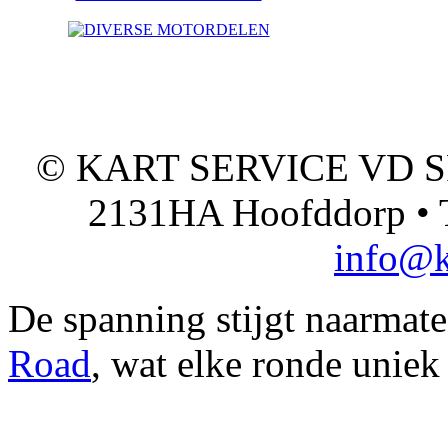
© KART SERVICE VD SPO
2131HA Hoofddorp • T
info@k
De spanning stijgt naarmat
Road
, wat elke ronde uniek