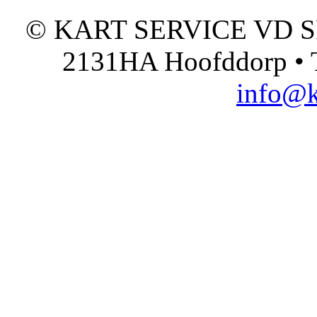
© KART SERVICE VD SPO
2131HA Hoofddorp • T
info@k