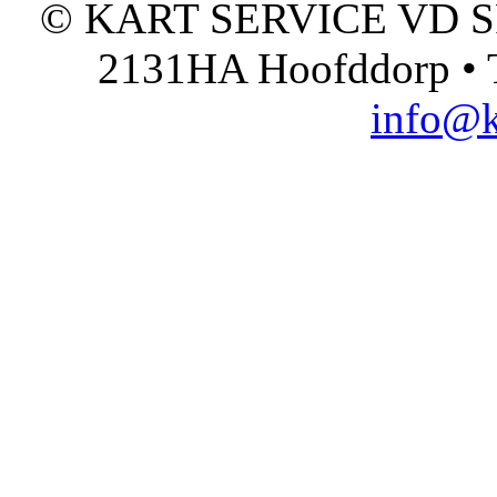
© KART SERVICE VD SPO
2131HA Hoofddorp • T
info@k