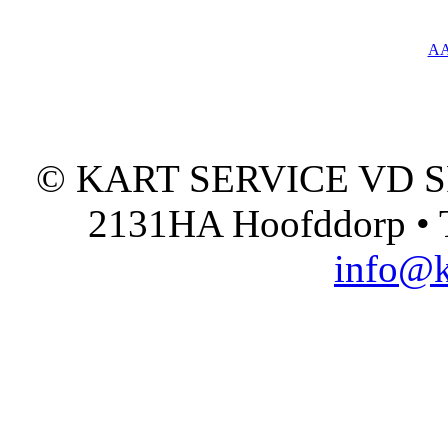
A
© KART SERVICE VD SPO
2131HA Hoofddorp • T
info@k