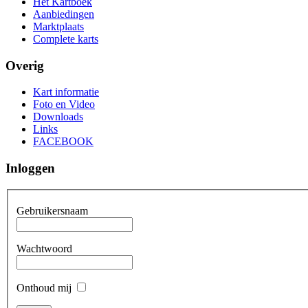
Het Kartboek
Aanbiedingen
Marktplaats
Complete karts
Overig
Kart informatie
Foto en Video
Downloads
Links
FACEBOOK
Inloggen
Gebruikersnaam
Wachtwoord
Onthoud mij