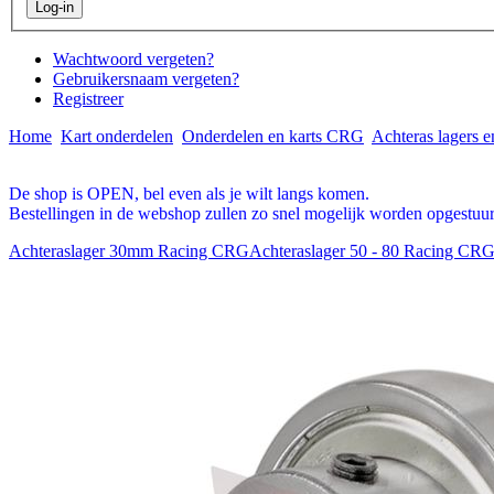
Wachtwoord vergeten?
Gebruikersnaam vergeten?
Registreer
Home
Kart onderdelen
Onderdelen en karts CRG
Achteras lagers e
De shop is OPEN, bel even als je wilt langs komen.
Bestellingen in de webshop zullen zo snel mogelijk worden opgestuur
Achteraslager 30mm Racing CRG
Achteraslager 50 - 80 Racing CR