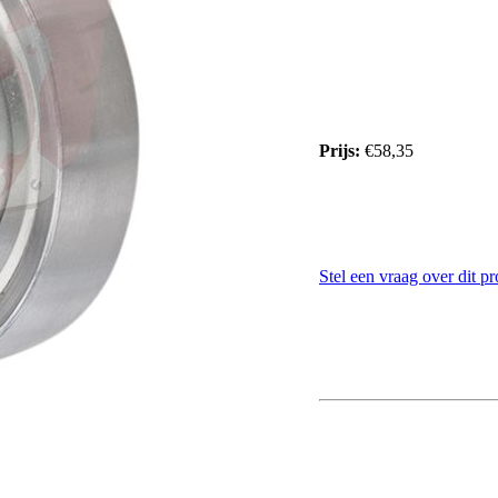
Prijs:
€58,35
Stel een vraag over dit p