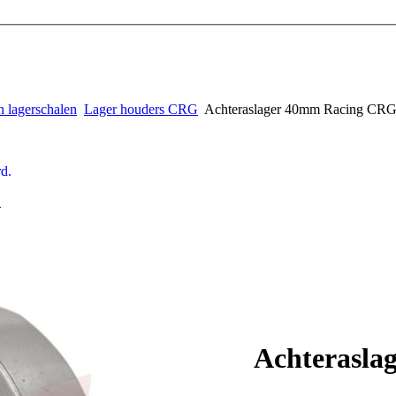
n lagerschalen
Lager houders CRG
Achteraslager 40mm Racing CR
d.
G
Achterasl