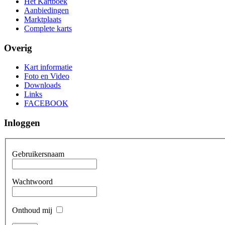
Het Kartboek
Aanbiedingen
Marktplaats
Complete karts
Overig
Kart informatie
Foto en Video
Downloads
Links
FACEBOOK
Inloggen
Gebruikersnaam
Wachtwoord
Onthoud mij