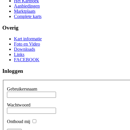
Het Kartboek
Aanbiedingen
Marktplaats
Complete karts
Overig
Kart informatie
Foto en Video
Downloads
Links
FACEBOOK
Inloggen
Gebruikersnaam
Wachtwoord
Onthoud mij