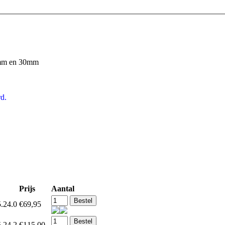
mm en 30mm
d.
Prijs
Aantal
.24.0
€69,95
.24.2
€115,00