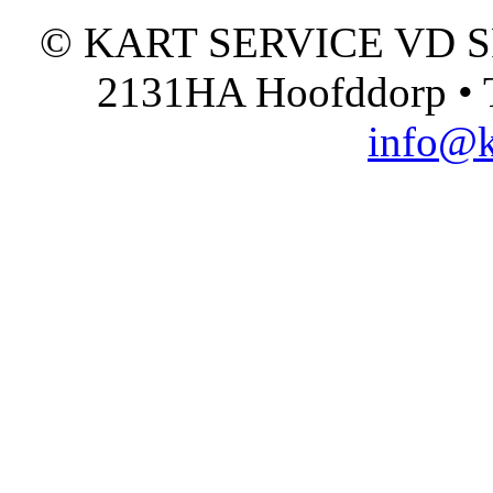
© KART SERVICE VD SPO
2131HA Hoofddorp • T
info@k