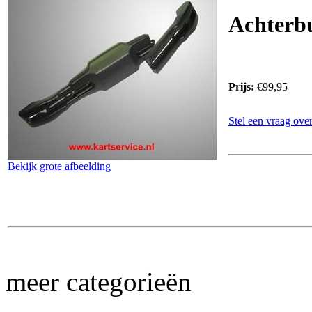
Achterb
Prijs:
€99,95
Stel een vraag over
Bekijk grote afbeelding
meer categorieën