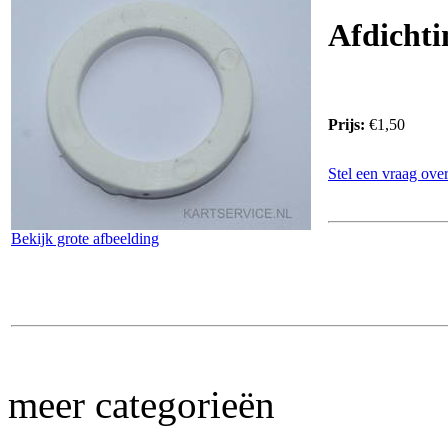
Afdichti
Prijs:
€1,50
Stel een vraag over
Bekijk grote afbeelding
meer categorieën