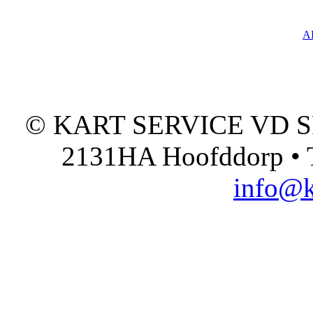
A
© KART SERVICE VD SPO
2131HA Hoofddorp • T
info@k