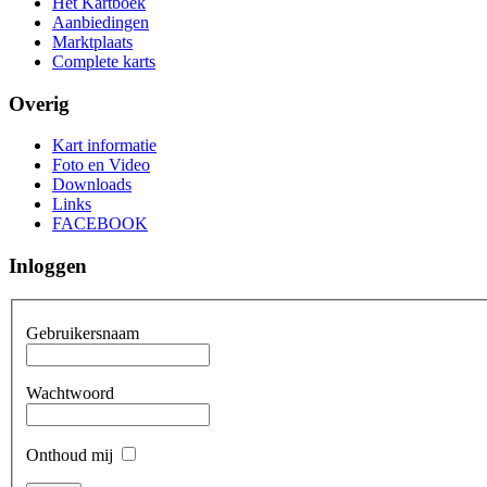
Het Kartboek
Aanbiedingen
Marktplaats
Complete karts
Overig
Kart informatie
Foto en Video
Downloads
Links
FACEBOOK
Inloggen
Gebruikersnaam
Wachtwoord
Onthoud mij