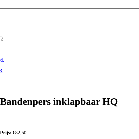
HQ
d.
RR
Bandenpers inklapbaar HQ
Prijs:
€82,50