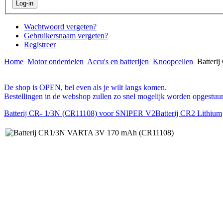
Wachtwoord vergeten?
Gebruikersnaam vergeten?
Registreer
Home
Motor onderdelen
Accu's en batterijen
Knoopcellen
Batteri
De shop is OPEN, bel even als je wilt langs komen.
Bestellingen in de webshop zullen zo snel mogelijk worden opgestuur
Batterij CR- 1/3N (CR11108) voor SNIPER V2
Batterij CR2 Lithium