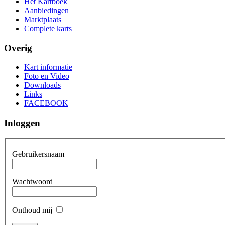
Het Kartboek
Aanbiedingen
Marktplaats
Complete karts
Overig
Kart informatie
Foto en Video
Downloads
Links
FACEBOOK
Inloggen
Gebruikersnaam
Wachtwoord
Onthoud mij