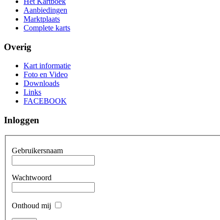
Het Kartboek
Aanbiedingen
Marktplaats
Complete karts
Overig
Kart informatie
Foto en Video
Downloads
Links
FACEBOOK
Inloggen
Gebruikersnaam
Wachtwoord
Onthoud mij