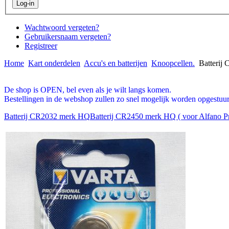
Wachtwoord vergeten?
Gebruikersnaam vergeten?
Registreer
Home
Kart onderdelen
Accu's en batterijen
Knoopcellen.
Batterij
De shop is OPEN, bel even als je wilt langs komen.
Bestellingen in de webshop zullen zo snel mogelijk worden opgestuur
Batterij CR2032 merk HQ
Batterij CR2450 merk HQ ( voor Alfano Pr