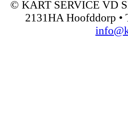
© KART SERVICE VD SPO
2131HA Hoofddorp • T
info@k