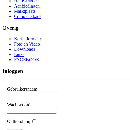
Het Kartboek
Aanbiedingen
Marktplaats
Complete karts
Overig
Kart informatie
Foto en Video
Downloads
Links
FACEBOOK
Inloggen
Gebruikersnaam
Wachtwoord
Onthoud mij