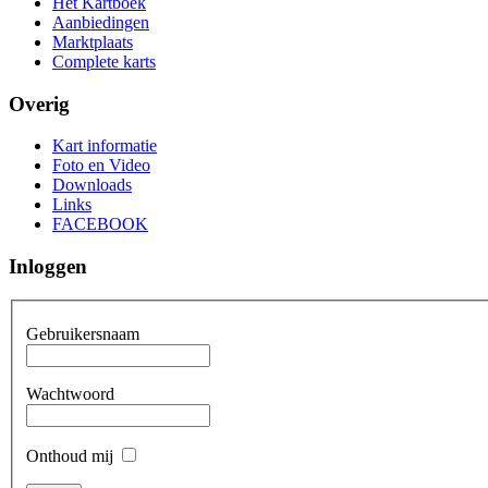
Het Kartboek
Aanbiedingen
Marktplaats
Complete karts
Overig
Kart informatie
Foto en Video
Downloads
Links
FACEBOOK
Inloggen
Gebruikersnaam
Wachtwoord
Onthoud mij