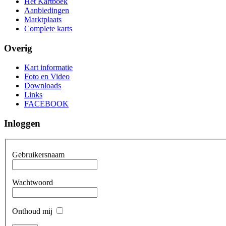
Het Kartboek
Aanbiedingen
Marktplaats
Complete karts
Overig
Kart informatie
Foto en Video
Downloads
Links
FACEBOOK
Inloggen
Gebruikersnaam
Wachtwoord
Onthoud mij