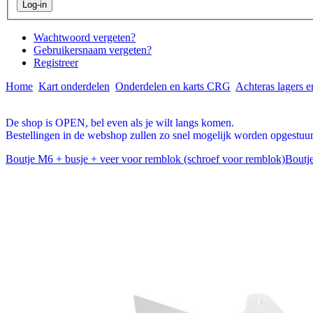
Wachtwoord vergeten?
Gebruikersnaam vergeten?
Registreer
Home
Kart onderdelen
Onderdelen en karts CRG
Achteras lagers e
De shop is OPEN, bel even als je wilt langs komen.
Bestellingen in de webshop zullen zo snel mogelijk worden opgestuur
Boutje M6 + busje + veer voor remblok (schroef voor remblok)
Boutj