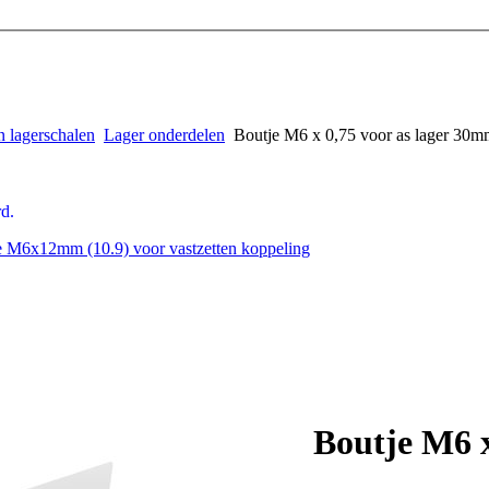
n lagerschalen
Lager onderdelen
Boutje M6 x 0,75 voor as lager 30m
d.
e M6x12mm (10.9) voor vastzetten koppeling
Boutje M6 x