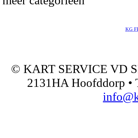
meer categorieën
KG FP
© KART SERVICE VD SPO
2131HA Hoofddorp • T
info@k