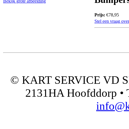
Bekijk grote afbeelding
Prijs:
€78,95
Stel een vraag over
© KART SERVICE VD SPO
2131HA Hoofddorp • T
info@k