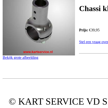
Chassi k
Prijs:
€39,95
Stel een vraag over
Bekijk grote afbeelding
© KART SERVICE VD SPO