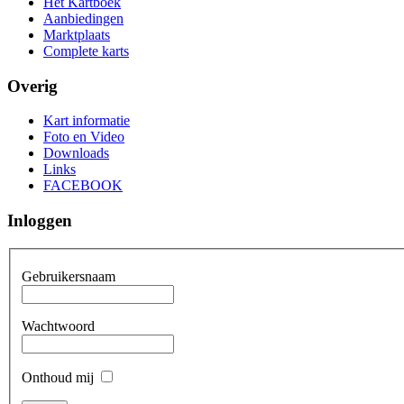
Het Kartboek
Aanbiedingen
Marktplaats
Complete karts
Overig
Kart informatie
Foto en Video
Downloads
Links
FACEBOOK
Inloggen
Gebruikersnaam
Wachtwoord
Onthoud mij