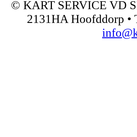
© KART SERVICE VD SPO
2131HA Hoofddorp • T
info@k