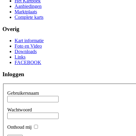
Het Kartboek
Aanbiedingen
Marktplaats
Complete karts
Overig
Kart informatie
Foto en Video
Downloads
Links
FACEBOOK
Inloggen
Gebruikersnaam
Wachtwoord
Onthoud mij