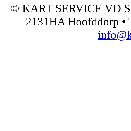
© KART SERVICE VD SPO
2131HA Hoofddorp • T
info@k