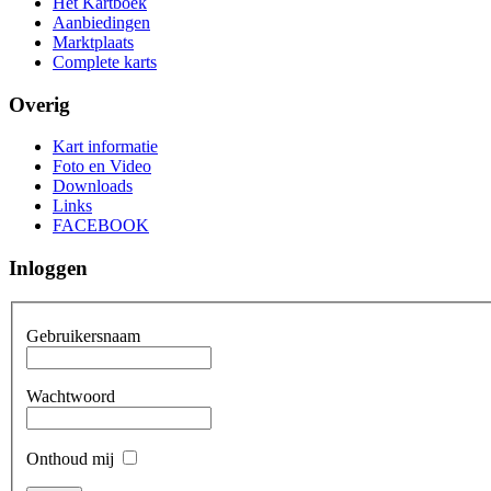
Het Kartboek
Aanbiedingen
Marktplaats
Complete karts
Overig
Kart informatie
Foto en Video
Downloads
Links
FACEBOOK
Inloggen
Gebruikersnaam
Wachtwoord
Onthoud mij