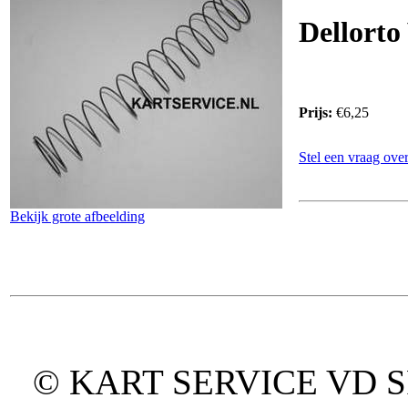
Dellorto
Prijs:
€6,25
Stel een vraag over
Bekijk grote afbeelding
© KART SERVICE VD SPO