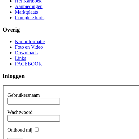
Het Kartboek
Aanbiedingen
Marktplaats
Complete karts
Overig
Kart informatie
Foto en Video
Downloads
Links
FACEBOOK
Inloggen
Gebruikersnaam
Wachtwoord
Onthoud mij