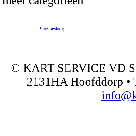
meer categorieën
Benzineslang
© KART SERVICE VD SPO
2131HA Hoofddorp • T
info@k