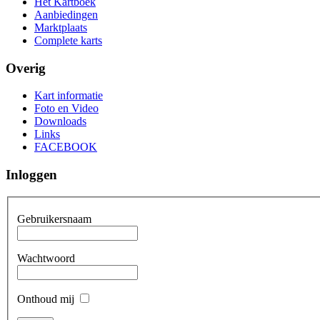
Het Kartboek
Aanbiedingen
Marktplaats
Complete karts
Overig
Kart informatie
Foto en Video
Downloads
Links
FACEBOOK
Inloggen
Gebruikersnaam
Wachtwoord
Onthoud mij