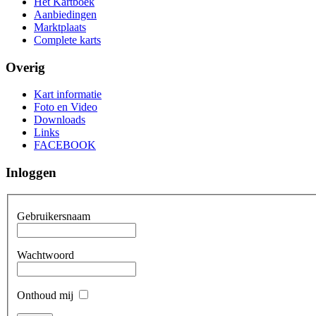
Het Kartboek
Aanbiedingen
Marktplaats
Complete karts
Overig
Kart informatie
Foto en Video
Downloads
Links
FACEBOOK
Inloggen
Gebruikersnaam
Wachtwoord
Onthoud mij