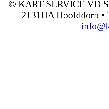
© KART SERVICE VD SPO
2131HA Hoofddorp • T
info@k