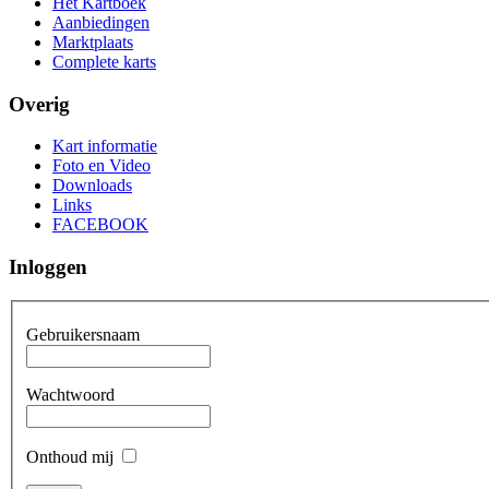
Het Kartboek
Aanbiedingen
Marktplaats
Complete karts
Overig
Kart informatie
Foto en Video
Downloads
Links
FACEBOOK
Inloggen
Gebruikersnaam
Wachtwoord
Onthoud mij