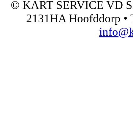
© KART SERVICE VD SPO
2131HA Hoofddorp • T
info@k