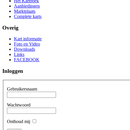
Het Kartboek
Aanbiedingen
Marktplaats
Complete karts
Overig
Kart informatie
Foto en Video
Downloads
Links
FACEBOOK
Inloggen
Gebruikersnaam
Wachtwoord
Onthoud mij