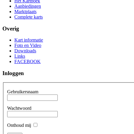
Het Kartboek
Aanbiedingen
Marktplaats
Complete karts
Overig
Kart informatie
Foto en Video
Downloads
Links
FACEBOOK
Inloggen
Gebruikersnaam
Wachtwoord
Onthoud mij