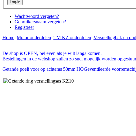
Wachtwoord vergeten?
Gebruikersnaam vergeten?
Registreer
Home
Motor onderdelen
TM KZ onderdelen
Versnellingbak en on
De shop is OPEN, bel even als je wilt langs komen.
Bestellingen in de webshop zullen zo snel mogelijk worden opgestuur
Getande poeli voor op achteras 50mm HQ
Geventileerde voorremschi