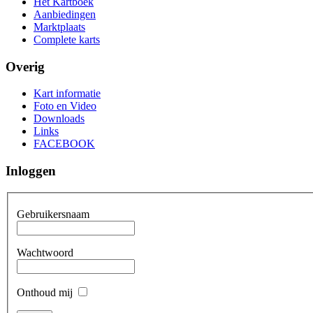
Het Kartboek
Aanbiedingen
Marktplaats
Complete karts
Overig
Kart informatie
Foto en Video
Downloads
Links
FACEBOOK
Inloggen
Gebruikersnaam
Wachtwoord
Onthoud mij