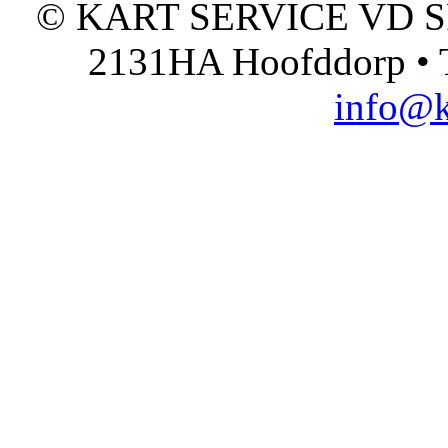
© KART SERVICE VD SPO
2131HA Hoofddorp • T
info@k