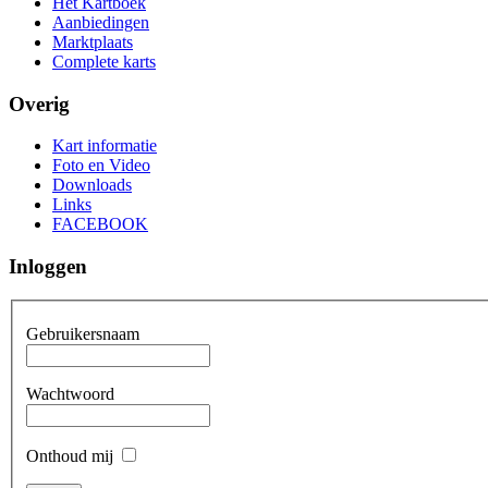
Het Kartboek
Aanbiedingen
Marktplaats
Complete karts
Overig
Kart informatie
Foto en Video
Downloads
Links
FACEBOOK
Inloggen
Gebruikersnaam
Wachtwoord
Onthoud mij