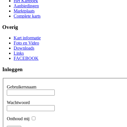
Het Kartboek
Aanbiedingen
Marktplaats
Complete karts
Overig
Kart informatie
Foto en Video
Downloads
Links
FACEBOOK
Inloggen
Gebruikersnaam
Wachtwoord
Onthoud mij