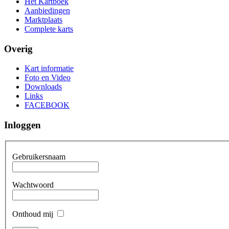
Het Kartboek
Aanbiedingen
Marktplaats
Complete karts
Overig
Kart informatie
Foto en Video
Downloads
Links
FACEBOOK
Inloggen
Gebruikersnaam
Wachtwoord
Onthoud mij